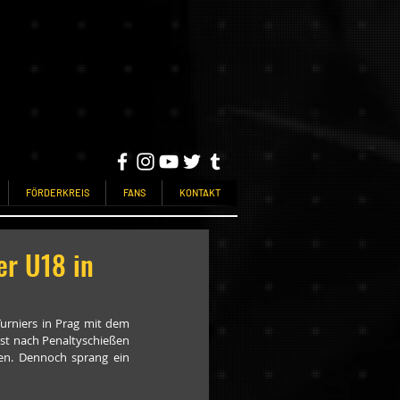
FÖRDERKREIS
FANS
KONTAKT
er U18 in
urniers in Prag mit dem 
t nach Penaltyschießen 
en. Dennoch sprang ein 