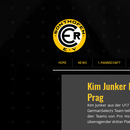
HOME
NEWS
1. MANNSCHAFT
Kim Junker 
Prag
Kim Junker aus der U17 
GermanSelects Team teil
den Teams von Pro Hock
überragender dritter Plat