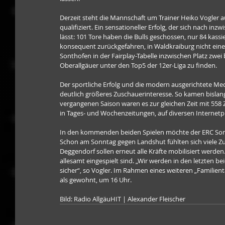
Derzeit steht die Mannschaft um Trainer Heiko Vogler auf
qualifiziert. Ein sensationeller Erfolg, der sich nach in
lässt: 101 Tore haben die Bulls geschossen, nur 84 kass
konsequent zurückgefahren, in Waldkraiburg nicht eine S
Sonthofen in der Fairplay-Tabelle inzwischen Platz zwei 
Oberallgäuer unter den Top5 der 12er-Liga zu finden.
Der sportliche Erfolg und die modern ausgerichtete Med
deutlich größeres Zuschauerinteresse. So kamen bislang
vergangenen Saison waren es zur gleichen Zeit mit 558 Z
in Tages- und Wochenzeitungen, auf diversen Internetp
In den kommenden beiden Spielen möchte der ERC Sont
Schon am Sonntag gegen Landshut fühlten sich viele Zus
Deggendorf sollen erneut alle Kräfte mobilisiert werden.
allesamt eingespielt sind. „Wir werden in den letzten be
sicher“, so Vogler. Im Rahmen eines weiteren „Familie
als gewohnt, um 16 Uhr.
Bild: Radio AllgäuHIT | Alexander Fleischer