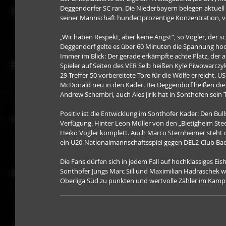
Deggendorfer SC ran. Die Niederbayern belegen aktuell d
seiner Mannschaft hundertprozentige Konzentration, v
„Wir haben Respekt, aber keine Angst“, so Vogler, der
Deggendorf gelte es über 60 Minuten die Spannung hoc
Immer im Blick: Der gerade erkämpfte achte Platz, der 
Spieler auf Seiten des VER Selb heißen Kyle Piwowarcz
29 Treffer 50 vorbereitete Tore für die Wölfe erreicht. U
McDonald neu in den Kader. Bei Deggendorf heißen die T
Andrew Schembri, auch Ales Jirik hat in Sonthofen sein T
Positiv ist die Entwicklung im Sonthofer Kader: Den Bu
Verfügung. Hinter Leon Müller von den „Bietigheim Stee
Heiko Vogler komplett. Auch Marco Sternheimer steht 
ein U20-Nationalmannschaftsspiel gegen DEL2-Club Bad 
Die Fans dürfen sich in jedem Fall auf hochklassiges Eis
Sonthofer Jungs Marc Sill und Maximilian Hadraschek 
Oberliga Süd zu punkten und wertvolle Zähler im Kamp