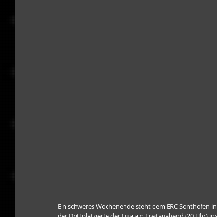
Ein schweres Wochenende steht dem ERC Sonthofen in 
der Drittplatzierte der Liga am Freitagabend (20 Uhr) 