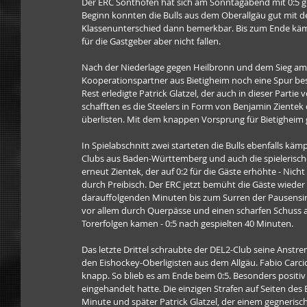
Der ERC Sonthofen hat sich am Sonntagabend mit 0:5 g
Beginn konnten die Bulls aus dem Oberallgäu gut mit d
Klassenunterschied dann bemerkbar. Bis zum Ende kämpft
für die Gastgeber aber nicht fallen.
Nach der Niederlage gegen Heilbronn und dem Sieg am F
Kooperationspartner aus Bietigheim noch eine Spur bess
Rest erledigte Patrick Glatzel, der auch in dieser Partie
schafften es die Steelers in Form von Benjamin Zientek 
überlisten. Mit dem knappen Vorsprung für Bietigheim gi
In Spielabschnitt zwei starteten die Bulls ebenfalls k
Clubs aus Baden-Württemberg und auch die spielerisch
erneut Zientek, der auf 0:2 für die Gäste erhöhte - Nich
durch Preibisch. Der ERC jetzt bemüht die Gäste wieder
darauffolgenden Minuten bis zum Surren der Pausensiren
vor allem durch Querpässe und einen scharfen Schuss a
Torerfolgen kamen - 0:5 nach gespielten 40 Minuten.
Das letzte Drittel schraubte der DEL2-Club seine Anst
den Eishockey-Oberligisten aus dem Allgäu. Fabio Carcio
knapp. So blieb es am Ende beim 0:5. Besonders positiv 
eingehandelt hatte. Die einzigen Strafen auf Seiten des
Minute und später Patrick Glatzel, der einem gegnerisch