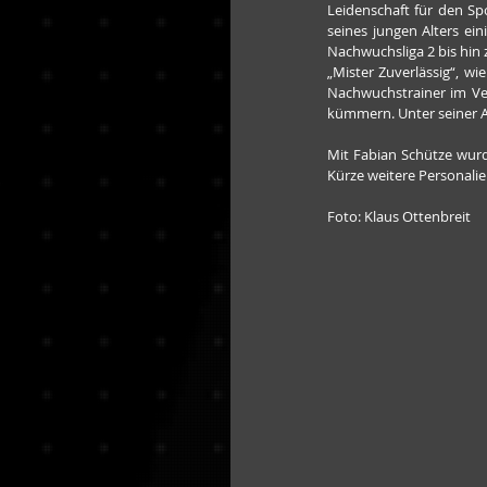
Leidenschaft für den Spo
seines jungen Alters ei
Nachwuchsliga 2 bis hin
„Mister Zuverlässig“, w
Nachwuchstrainer im Vere
kümmern. Unter seiner An
Mit Fabian Schütze wurde
Kürze weitere Personalie
Foto: Klaus Ottenbreit