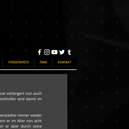
FÖRDERKREIS
FANS
KONTAKT
er verlängert nun auch 
onthofen sind damit im 
menstädter immer wieder 
nn er im Alter von acht 
en er aber durch seine 