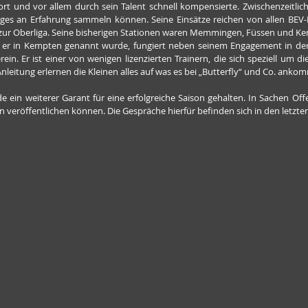
rt und vor allem durch sein Talent schnell kompensierte. Zwischenzeitlich 
niges an Erfahrung sammeln können. Seine Einsätze reichen von allen BEV-
 zur Oberliga. Seine bisherigen Stationen waren Memmingen, Füssen und Ke
ie er in Kempten genannt wurde, fungiert neben seinem Engagement in der
in. Er ist einer von wenigen lizenzierten Trainern, die sich speziell um d
leitung erlernen die Kleinen alles auf was es bei „Butterfly“ und Co. ankom
 ein weiterer Garant für eine erfolgreiche Saison gehalten. In Sachen Offe
n veröffentlichen können. Die Gespräche hierfür befinden sich in den letzte