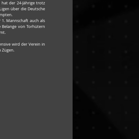
hat der 24-Jährige trotz 
Ligen über die Deutsche 
mpten. 
 1. Mannschaft auch als 
ie Belange von Torhütern 
mt. 
nsive wird der Verein in 
n Zügen.