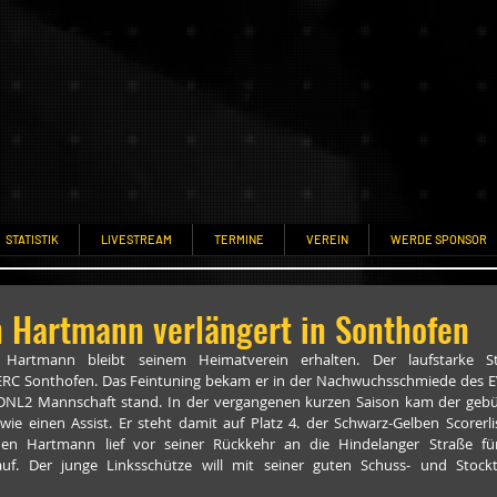
STATISTIK
LIVESTREAM
TERMINE
VEREIN
WERDE SPONSOR
 Hartmann verlängert in Sonthofen
 Hartmann bleibt seinem Heimatverein erhalten. Der laufstarke Stü
RC Sonthofen. Das Feintuning bekam er in der Nachwuchsschmiede des EV
DNL2 Mannschaft stand. In der vergangenen kurzen Saison kam der gebürt
owie einen Assist. Er steht damit auf Platz 4. der Schwarz-Gelben Scorerl
chen Hartmann lief vor seiner Rückkehr an die Hindelanger Straße für
uf. Der junge Linksschütze will mit seiner guten Schuss- und Stockt