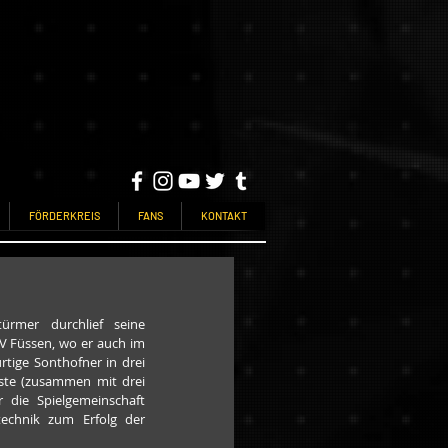
FÖRDERKREIS
FANS
KONTAKT
rmer durchlief seine 
 Füssen, wo er auch im 
ige Sonthofner in drei 
iste (zusammen mit drei 
 die Spielgemeinschaft 
echnik zum Erfolg der 