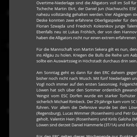
Overtime-Niederlage sind die Alligators voll im Soll fü
Tscheche Martin Ekrt, der Daniel Jun (Nachwuchs ESV 
nahezu vollständig gehalten werden. Vier Abgängen s
Deske konnten zwei erfahrene Oberligaspieler für de
Florian Szwajda und Friedrich Kolesnikov junge Tale
Ebenfalls neu ist Lukas Fröhlich, der von den Hannove
haben die Alligators nicht nur einen extrem erfahrenen 
Für die Mannschaft von Martin Sekera gilt es nun, d
ins Allgäu zu holen. Kriegen die Bulls die Reihe um Aab
sollte ein Auswärtssieg in Höchstadt durchaus drin sein
Am Sonntag geht es dann für den ERC daheim gegen d
bisher noch nicht nach Wusch. Mit fünf Niederlagen u
Vogl noch immer auf den ersten Saisonsieg. Folgerich
Löwen hat sich über den Sommer ordentlich gewandelt
Yeingst vom ESC Dorfen wurde ein starker Torhüter als
sicherlich Michael Rimbeck. Der 29-Jährige kam vom SC 
führen. Vor allem die Defensive wurde bei den Löwen
(Regensburg), Lucas Wimmer (Rosenheim) und Petr Gulda
geholt. Valentin Hein (Rosenheim) und Kirils Galoha 
Löwen sind derzeit Daniel Hämmerle (3T/1A) und Kirils 
Für den ERC gelten dieses Wochenende nur Punkte, dami