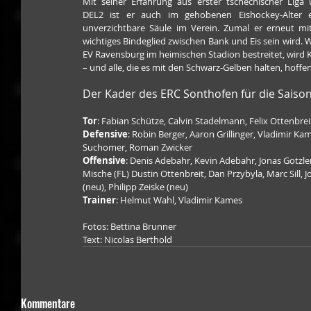
Mit seiner Erfahrung aus erster tschechischer Liga 
DEL2 ist er auch im gehobenen Eishockey-Alter e
unverzichtbare Säule im Verein. Zumal er erneut m
wichtiges Bindeglied zwischen Bank und Eis sein wird. 
EV Ravensburg im heimischen Stadion bestreitet, wird 
– und alle, die es mit den Schwarz-Gelben halten, hof
Der Kader des ERC Sonthofen für die Saison
Tor
: Fabian Schütze, Calvin Stadelmann, Felix Ottenbrei
Defensive
: Robin Berger, Aaron Grillinger, Vladimir Kam
Suchomer, Roman Zwicker
Offensive
: Denis Adebahr, Kevin Adebahr, Jonas Gotzle
Mische (FL) Dustin Ottenbreit, Dan Przybyla, Marc Sill, Jo
(neu), Philipp Zeiske (neu)
Trainer
: Helmut Wahl, Vladimir Kames
Fotos: Bettina Brunner
Text: Nicolas Berthold
Kommentare