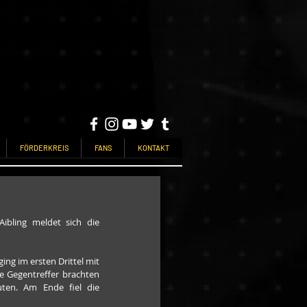
FÖRDERKREIS
FANS
KONTAKT
bling meldet sich die 
ng im ersten Drittel mit 
e Gegentreffer brachten 
ten. Am Ende fiel die 