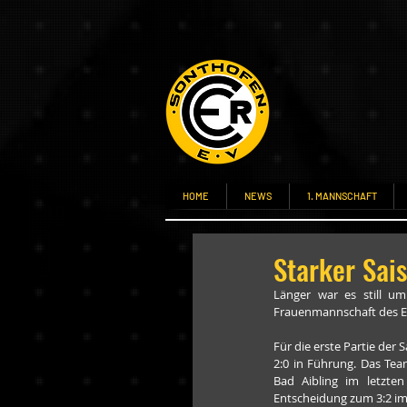
HOME
NEWS
1. MANNSCHAFT
Starker Sai
Länger war es still u
Frauenmannschaft des ER
Für die erste Partie der
2:0 in Führung. Das Team
Bad Aibling im letzten
Entscheidung zum 3:2 im