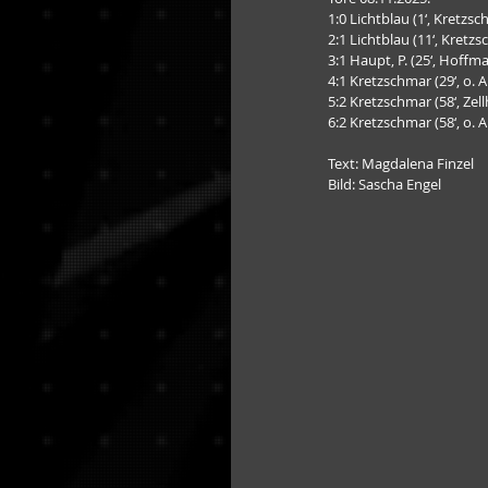
1:0 Lichtblau (1‘, Kretzs
2:1 Lichtblau (11‘, Kretz
3:1 Haupt, P. (25‘, Hoffm
4:1 Kretzschmar (29‘, o. A
5:2 Kretzschmar (58‘, Zel
6:2 Kretzschmar (58‘, o. A
Text: Magdalena Finzel
Bild: Sascha Engel