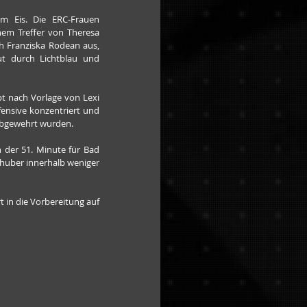
 Eis. Die ERC-Frauen 
em Treffer von Theresa 
h Franziska Rodean aus, 
t durch Lichtblau und 
t nach Vorlage von Lexi 
ensive konzentriert und 
 abgewehrt wurden.
 der 51. Minute für Bad 
llhuber innerhalb weniger 
 in die Vorbereitung auf 