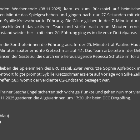
enden Wochenende (08.11.2025) kam es zum Rückspiel auf heimischem
ten Minute das Spielgeschehen und gingen nach nur 27 Sekunden mit ein
n Sybille Kretzschmar in Führung. Die Gäste glichen in der 7. Minute durc
anschließend das aktivere Team und stellte nach zehn Minuten erneu
stand wieder her – mit einer 2:1-Führung ging es in die erste Drittelpause.
n die Sonthoferinnen die Führung aus. In der 25. Minute traf Pauline Haup
Minuten später erhöhte Kretzschmar auf 4:1. Das Team arbeitete in der Def
hancen der Gäste zu, die durch eine herausragende Rebecca Schütze im Tor
lieben die Spielerinnen des ERC stabil. Zwar verkürzte Sophie Apfelböck in
 Antwort folgte prompt: Sybille Kretzschmar erzielte auf Vorlage von Silke Ze
effer (58.), womit der verdiente 6:2-Endstand besiegelt war.
rainer Sascha Engel sicherten sich wichtige Punkte und gehen nun motiviert
.11.2025 gastieren die Allgäuerinnen um 17:30 Uhr beim DEC Dingolfing.
tblau)
)