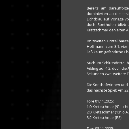
Bereits am darauffolg
dominierten ab der ers
Lichtblau auf Vorlage vo
doch Sonthofen blieb 
Kretzschmar den alten Ab
Im zweiten Drittel baute
Hoffmann zum 3:1, vier 
ließ kaum gefährliche C
Auch im Schlussdrittel b
Aibling auf 4:2, doch die
Sekunden zwei weitere Tr
Die Sonthoferinnen und T
das nächste Spiel: Am 22
Tore 01.11.2025:
1:0 Kretzschmar (9‘, Lich
2:0 Kretzschmar (13‘, o.A.
3:2 Kretzschmar (PS)
Tore 08.11.2025: