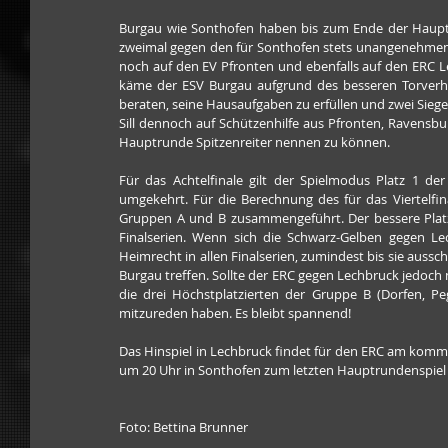
Burgau wie Sonthofen haben bis zum Ende der Hauptru
zweimal gegen den für Sonthofen stets unangenehmen
noch auf den EV Pfronten und ebenfalls auf den ERC Le
käme der ESV Burgau aufgrund des besseren Torverhäl
beraten, seine Hausaufgaben zu erfüllen und zwei Sieg
Sill dennoch auf Schützenhilfe aus Pfronten, Ravensb
Hauptrunde Spitzenreiter nennen zu können.
Für das Achtelfinale gilt der Spielmodus Platz 1 
umgekehrt. Für die Berechnung des für das Viertelfin
Gruppen A und B zusammengeführt. Der bessere Platz i
Finalserien. Wenn sich die Schwarz-Gelben gegen Lec
Heimrecht in allen Finalserien, zumindest bis sie aussch
Burgau treffen. Sollte der ERC gegen Lechbruck jedoch n
die drei Höchstplatzierten der Gruppe B (Dorfen, Pe
mitzureden haben. Es bleibt spannend!
Das Hinspiel in Lechbruck findet für den ERC am komm
um 20 Uhr in Sonthofen zum letzten Hauptrundenspiel 
Foto: Bettina Brunner