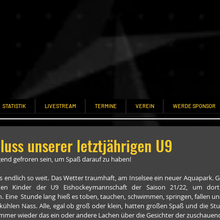
STATISTIK
LIVESTREAM
TERMINE
VEREIN
WERDE SPONSOR
luss unserer letztjährigen U9
end gefroren sein, um Spaß darauf zu haben!
 es endlich so weit. Das Wetter traumhaft, am Inselsee ein neuer Aquapark. Ge
kten Kinder der U9 Eishockeymannschaft der Saison 21/22, um dort 
n. Eine  Stunde lang hieß es toben, tauchen, schwimmen, springen, fallen u
hlen Nass. Alle, egal ob groß oder klein, hatten großen Spaß und die Stun
mmer wieder das ein oder andere Lachen über die Gesichter der zuschauend