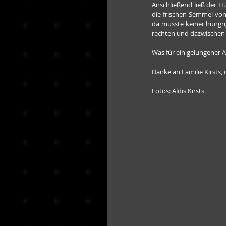
Anschließend ließ der Hu
die frischen Semmel von 
da musste keiner hungrig
rechten und dazwischen i
Was für ein gelungener
Danke an Familie Kirsts,
Fotos: Aldis Kirsts