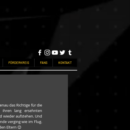
FÖRDERKREIS
FANS
KONTAKT
nau das Richtige für die 
ihren lang ersehnten 
nd wieder aufstehen. Und 
de verging wie im Flug. 
en Eltern 😉