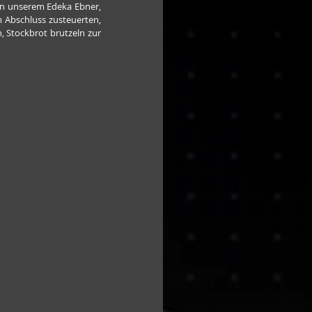
on unserem Edeka Ebner, 
 Abschluss zusteuerten, 
 Stockbrot brutzeln zur 