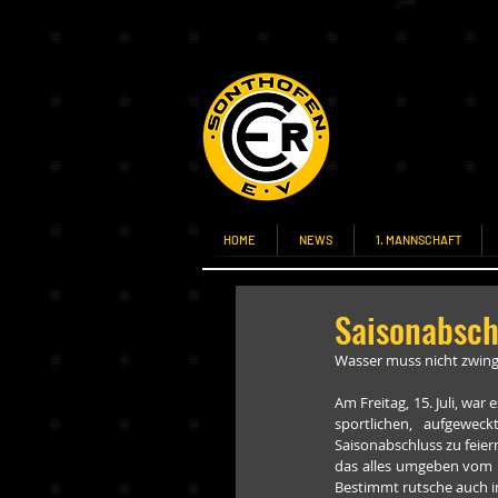
HOME
NEWS
1. MANNSCHAFT
Saisonabsch
Wasser muss nicht zwing
Am Freitag, 15. Juli, war
sportlichen, aufgewec
Saisonabschluss zu feier
das alles umgeben vom kü
Bestimmt rutsche auch i