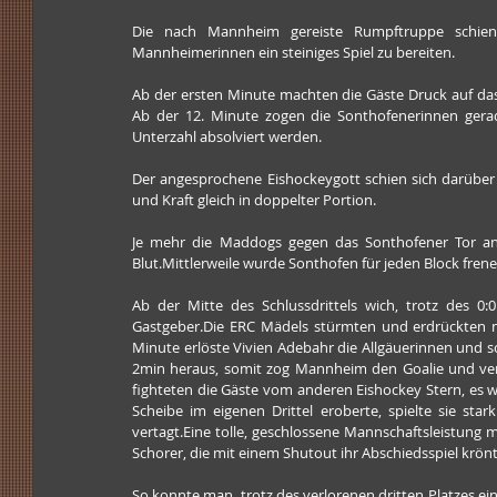
Die nach Mannheim gereiste Rumpftruppe schien 
Mannheimerinnen ein steiniges Spiel zu bereiten.
Ab der ersten Minute machten die Gäste Druck auf das 
Ab der 12. Minute zogen die Sonthofenerinnen gerad
Unterzahl absolviert werden.
Der angesprochene Eishockeygott schien sich darüber a
und Kraft gleich in doppelter Portion.
Je mehr die Maddogs gegen das Sonthofener Tor anr
Blut.Mittlerweile wurde Sonthofen für jeden Block frene
Ab der Mitte des Schlussdrittels wich, trotz des 0
Gastgeber.Die ERC Mädels stürmten und erdrückten nun
Minute erlöste Vivien Adebahr die Allgäuerinnen und s
2min heraus, somit zog Mannheim den Goalie und vers
fighteten die Gäste vom anderen Eishockey Stern, es w
Scheibe im eigenen Drittel eroberte, spielte sie sta
vertagt.Eine tolle, geschlossene Mannschaftsleistung 
Schorer, die mit einem Shutout ihr Abschiedsspiel krön
So konnte man, trotz des verlorenen dritten Platzes ei