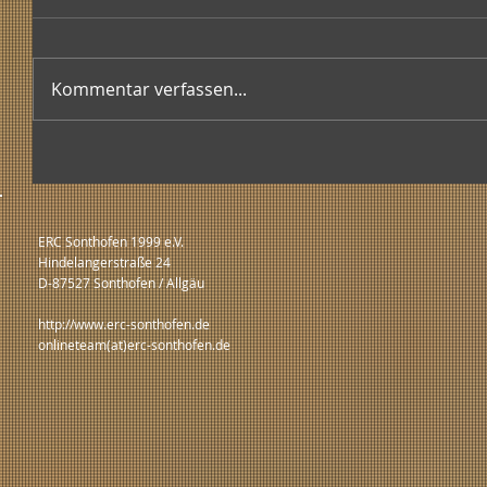
Kommentar verfassen...
ERC Sonthofen 1999 e.V.
Hindelangerstraße 24
D-87527 Sonthofen / Allgäu
http://www.erc-sonthofen.de
onlineteam(at)erc-sonthofen.de