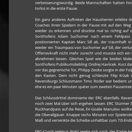
verbesserungswürdig. Beide Mannschaften hatten hin u
torlos in die erste Pause.
Ein ganz anderes Auftreten der Hausherren erlebte d
Coaches ihren Spielern in der Pause mit auf den Weg 
wieder zu erkennen und drückte mal so richtig auf 
Sonthofens Adam Suchomer nach einem Fehlpass der
positionierten Kapitän Marc Sill ab, der traumhaft i
wieder ein Traumpass von Suchomer auf Sill, der verl
Offensivkraft nicht mehr zurecht und musste sich ein
abnehmen lassen. Gleiches Spiel wie die beiden Mal
Sonthofens Publikumsliebling Ondrej Havlicek. Kurz dana
vor das gegnerische Tor, Philipp Zeiske sorgte in der Fo
den Kasten. Dem nicht genug schlenzte Filip Krzak 
Ravensburgs Schlussmann Timo Röder war bedient und
ehe es ein paar Minuten später zum zweiten Pausentee 
Das Schlussdrittel dominierte der ERC ebenfalls. Rave
noch zwei Mal über sich ergehen lassen. ERC Stürmer D
Rückhandpass auf die Reise, EV-Goalie Manuilov wollte 
die Oberallgäuer. Knappe sechs Minuten vor Spielend
Maß und versenkte die Scheibe unhaltbar zum 7:0-End
ERC-Coach Helmut Wahl zeigte sich nach der Partie be