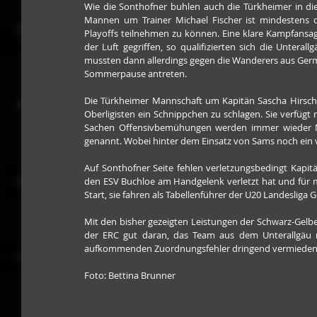
Wie die Sonthofner buhlen auch die Türkheimer in die
Mannen um Trainer Michael Fischer ist mindestens d
Playoffs teilnehmen zu können. Eine klare Kampfansag
der Luft gegriffen, so qualifizierten sich die Unterall
mussten dann allerdings gegen die Wanderers aus Germ
Sommerpause antreten. 
Die Türkheimer Mannschaft um Kapitän Sascha Hirschb
Oberligisten ein Schnippchen zu schlagen. Sie verfügt 
Sachen Offensivbemühungen werden immer wieder Ma
genannt. Wobei hinter dem Einsatz von Sams noch ein v
Auf Sonthofner Seite fehlen verletzungsbedingt Kapitä
den ESV Buchloe am Handgelenk verletzt hat und für m
Start, sie fahren als Tabellenführer der U20 Landesliga
Mit den bisher gezeigten Leistungen der Schwarz-Gelbe
der ERC gut daran, das Team aus dem Unterallgäu nic
aufkommenden Zuordnungsfehler dringend vermieden
Foto: Bettina Brunner