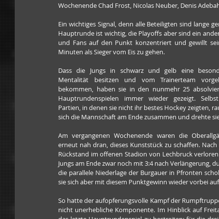
Wochenende Chad Frost, Nicolas Neuber, Denis Adebahr,
Ein wichtiges Signal, denn alle Beteiligten sind lange
Hauptrunde ist wichtig, die Playoffs aber sind ein ander
und Fans auf den Punkt konzentriert und gewillt sein
Minuten als Sieger vom Eis zu gehen. 
Dass die Jungs in schwarz und gelb eine besonde
Mentalität besitzen und vom Trainerteam vorgele
bekommen, haben sie in den nunmehr 25 absolvier
Hauptrundenspielen immer wieder gezeigt. Selbst
Partien, in denen sie nicht ihr bestes Hockey zeigten, rau
sich die Mannschaft am Ende zusammen und drehte sie
Am vergangenen Wochenende waren die Oberallgäu
erneut nah dran, dieses Kunststück zu schaffen. Nach 
Rückstand im offenen Stadion von Lechbruck verloren 
Jungs am Ende zwar noch mit 3:4 nach Verlängerung, du
die parallele Niederlage der Burgauer in Pfronten scho
sie sich aber mit diesem Punktgewinn wieder vorbei auf 
So hatte der aufopferungsvolle Kampf der Rumpftruppe 
nicht unerhebliche Komponente. Im Hinblick auf Freita