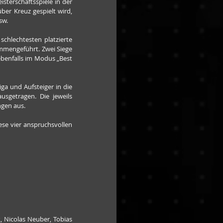
terschaftsspiele in der 
er Kreuz gespielt wird, 
sw.
schlechtesten platzierte 
mengeführt. Zwei Siege 
ebenfalls im Modus „Best 
a und Aufsteiger in die 
sgetragen. Die jeweils 
ngen aus.
se vier anspruchsvollen 
, Nicolas Neuber, Tobias 