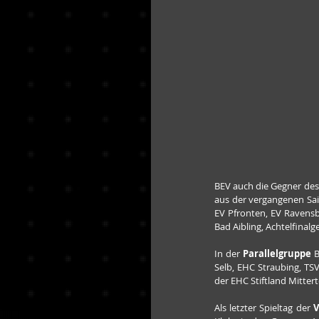
BEV auch die Gegner des
aus der vergangenen Sai
EV Pfronten, EV Ravensb
Bad Aibling, Achtelfinal
In der 
Parallelgruppe 
B
Selb, EHC Straubing, TS
der EHC Stiftland Mittert
Als letzter Spieltag der 
V