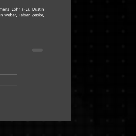
ens Löhr (FL), Dustin 
tin Weber, Fabian Zeiske, 