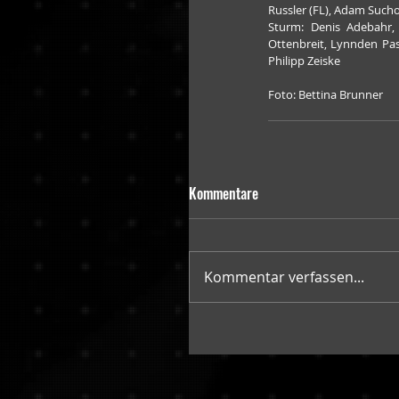
Russler (FL), Adam Suc
Sturm: Denis Adebahr, 
Ottenbreit, Lynnden Pasta
Philipp Zeiske
Foto: Bettina Brunner
Kommentare
Kommentar verfassen...