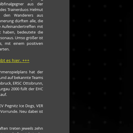
finalgegner aus der 
des Trainerduos Helmut 
 den Wanderers aus 
nnerung dürften alle, die 
 Aufeinandertreffen mit 
 haben, bedeutete die 
isonaus. Umso größer ist 
, mit einem positiven 
arten.
bt es hier.
 +++
hmenspielplans hat der 
 und auf bekannte Teams 
hbruck, ERSC Ottobrunn, 
rgau 2000 füllt der EHC 
auf.
V Pegnitz Ice Dogs, VER 
Vorrunde. Neu dabei ist 
ten treten jeweils zehn 