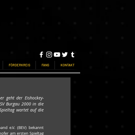
FÖRDERKREIS
FANS
KONTAKT
r geht der Eishockey-
ESV Burgau 2000 in die 
ieltag wartet auf die 
and e.V. (BEV) bekannt 
hofer am ersten Spieltag 