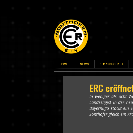
HOME
NEWS
1. MANNSCHAFT
ERC eröffne
In weniger als acht W
Landesligist in der ne
Bayernliga stockt ein 
Sonthofer gleich ein Kr