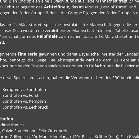
nd B an und spielen eine 1,5fach-Runde aus. Jede Mannschaft trägt 27 Meis
0. Februar beginnt das 
Achtelfinale
, das im Modus „Best of Three“ und üb
 gegen den 8. der Gruppe B, der 1. der Gruppe B gegen den 8. der Gruppe A u
das am 1. März startet, spielt die bestplatzierte Mannschaft gegen die am 
 usw. Dazu werden die verbleibenden Mannschaften in einer Tabelle zusam
 Mannschaft, um das 
Halbfinale 
zu erreichen, das am 13. März startet und 
rd.
ginnende 
Finalserie 
gewinnen und damit Bayerischer Meister der Landeslig
te, benötigt drei Siege. Die Abstiegsrunde wird ab dem 20. Februar au
 Vorrunde beider Gruppen spielen in einer neuen
Einfachrunde die Platzieru
neue Spielzeit zu starten, haben die Verantwortlichen des ERC bereits die
       Kempten vs. Sonthofen
      Sonthofen vs. Forst
       Sonthofen vs. Kempten
       Sonthofen vs. Lechbruck
nthofen
ladimir Kames
, Calvin Stadelmann, Felix Ottenbreit
ron Grillinger (U20), Marc Hindelang (U20), Pascal Kröber (neu), Filip Krzak