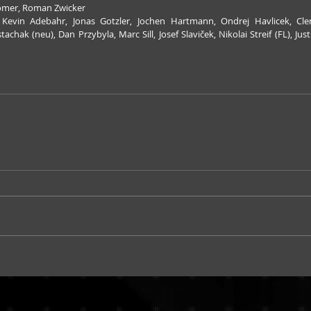
homer, Roman Zwicker
Kevin Adebahr, Jonas Gotzler, Jochen Hartmann, Ondrej Havlicek, Clem
chak (neu), Dan Przybyla, Marc Sill, Josef Slaviček, Nikolai Streif (FL), Jus