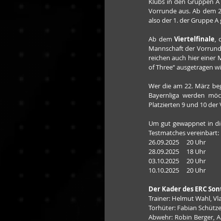
Klubs in den Gruppen A u
Vorrunde aus. Ab dem 2
also der 1. der Gruppe A
Ab dem 
Viertelfinale
, 
Mannschaft der Vorrunde
reichen auch hier einer
of Three“ ausgetragen wi
Wer die am 22. März be
Bayernliga werden möch
Platzierten 9 und 10 der
Um gut gewappnet in die 
Testmatches vereinbart:
26.09.2025     20 Uhr      
28.09.2025     18 Uhr       
03.10.2025     20 Uhr      
10.10.2025     20 Uhr      
Der Kader des ERC So
Trainer: Helmut Wahl, V
Torhüter: Fabian Schütze
Abwehr: Robin Berger, Aa