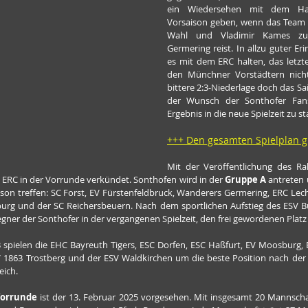
ein Wiedersehen mit dem Halb
Vorsaison geben, wenn das Team 
Wahl und Vladimir Kames zu
Germering reist. In allzu guter Eri
es mit dem ERC halten, das letzte
den Münchner Vorstädtern nicht
bittere 2:3-Niederlage doch das Sa
der Wunsch der Sonthofer Fans
Ergebnis in die neue Spielzeit zu st
+++ 
Den gesamten Spielplan gi
Mit der Veröffentlichung des Ra
 ERC in der Vorrunde verkündet. Sonthofen wird in der 
Gruppe A
 antreten
son treffen: SC Forst, EV Fürstenfeldbruck, Wanderers Germering, ERC Lec
urg und der SC Reichersbeuern. Nach dem sportlichen Aufstieg des ESV Bu
gegner der Sonthofer in der vergangenen Spielzeit, den frei gewordenen Platz 
 spielen die EHC Bayreuth Tigers, ESC Dorfen, ESC Haßfurt, EV Moosburg, E
V 1863 Trostberg und der ESV Waldkirchen um die beste Position nach der 
eich.
orrunde 
ist der 13. Februar 2025 vorgesehen. Mit insgesamt 20 Mannschaf