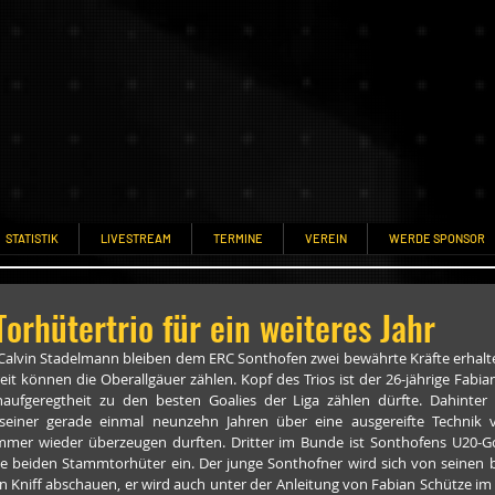
STATISTIK
LIVESTREAM
TERMINE
VEREIN
WERDE SPONSOR
orhütertrio für ein weiteres Jahr
Calvin Stadelmann bleiben dem ERC Sonthofen zwei bewährte Kräfte erhalt
eit können die Oberallgäuer zählen. Kopf des Trios ist der 26-jährige Fabian
ufgeregtheit zu den besten Goalies der Liga zählen dürfte. Dahinter l
seiner gerade einmal neunzehn Jahren über eine ausgereifte Technik v
mer wieder überzeugen durften. Dritter im Bunde ist Sonthofens U20-Goal
ie beiden Stammtorhüter ein. Der junge Sonthofner wird sich von seinen be
 Kniff abschauen, er wird auch unter der Anleitung von Fabian Schütze im T