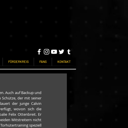
FÖRDERKREIS
FANS
KONTAKT
en. Auch auf Backup und 
 Schütze, der mit seiner 
auert der junge Calvin 
erfügt, wovon sich die 
ie Felix Ottenbreit. Er 
iden Mitstreitern nicht 
orhütertraining speziell 