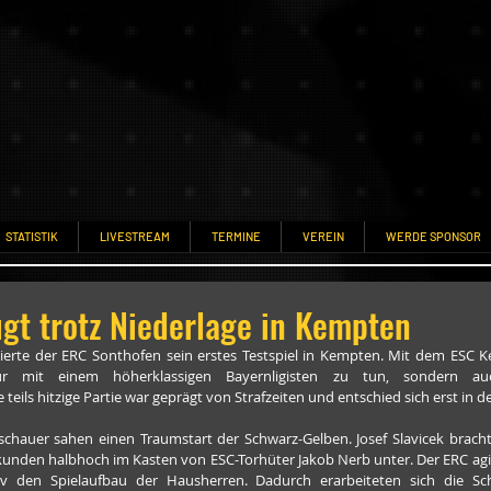
STATISTIK
LIVESTREAM
TERMINE
VEREIN
WERDE SPONSOR
gt trotz Niederlage in Kempten
ierte der ERC Sonthofen sein erstes Testspiel in Kempten. Mit dem ESC 
nur mit einem höherklassigen Bayernligisten zu tun, sondern a
teils hitzige Partie war geprägt von Strafzeiten und entschied sich erst in d
hauer sahen einen Traumstart der Schwarz-Gelben. Josef Slavicek brachte
unden halbhoch im Kasten von ESC-Torhüter Jakob Nerb unter. Der ERC agier
iv den Spielaufbau der Hausherren. Dadurch erarbeiteten sich die Sch