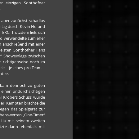
 einzigen Sonthofner 
.
 aber zunächst schadlos 
chlag durch Kevin Hu und 
ERC. Trotzdem ließ sich 
nd verwandelte zum eher 
 anschließend mit einer 
eisten Sonthofner Fans 
“ Showeinlage zwischen 
richtigerweise noch im 
le – je eines pro Team – 
ntee.
C kam dennoch zu guten 
iner undurchsichtigen 
l Kröbers Schuss wurde 
er: Kempten brachte die 
gen das Spielgerät zur 
henswerten „One-Timer“ 
 Hu mit seinem zweiten 
zte dann -ebenfalls mit 