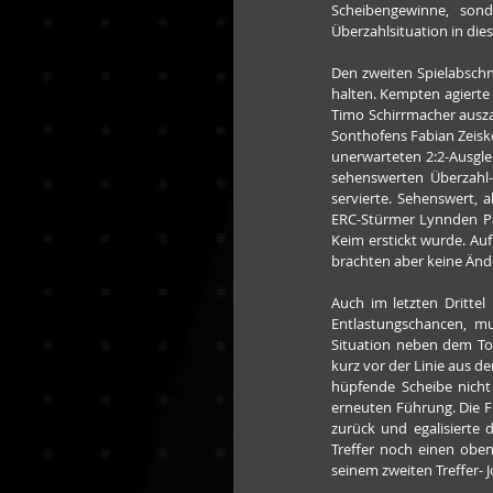
Scheibengewinne, son
Überzahlsituation in die
Den zweiten Spielabschn
halten. Kempten agierte 
Timo Schirrmacher ausza
Sonthofens Fabian Zeisk
unerwarteten 2:2-Ausglei
sehenswerten Überzahl-
servierte. Sehenswert, 
ERC-Stürmer Lynnden Pas
Keim erstickt wurde. Auf
brachten aber keine Änd
Auch im letzten Drittel
Entlastungschancen, mu
Situation neben dem Tor
kurz vor der Linie aus 
hüpfende Scheibe nicht 
erneuten Führung. Die F
zurück und egalisierte
Treffer noch einen oben
seinem zweiten Treffer- 