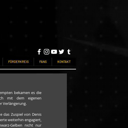
FÖRDERKREIS
FANS
KONTAKT
Kempten bekamen es die 
uch mit dem eigenen 
er Verlängerung.
 das Zuspiel von Denis 
te weiterhin engagiert, 
warz-Gelben nicht nur 