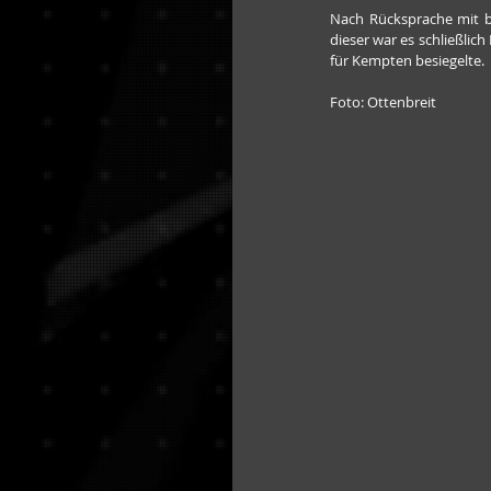
Nach Rücksprache mit be
dieser war es schließlic
für Kempten besiegelte.
Foto: Ottenbreit