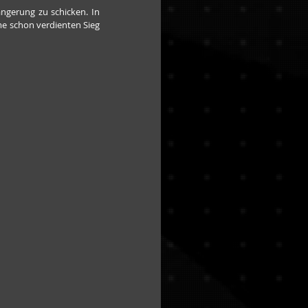
ngerung zu schicken. In 
e schon verdienten Sieg 