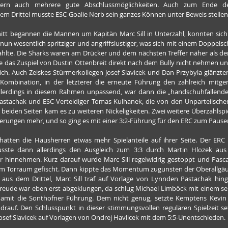
dern auch mehrere gute Abschlussmöglichkeiten. Auch zum Ende der
sem Drittel musste ESC-Goalie Nerb sein ganzes Können unter Beweis stellen
itt begannen die Mannen um Kapitän Marc Sill in Unterzahl, konnten sich
nun wesentlich spritziger und angriffslustiger, was sich mit einem Doppels
hlte. Die Sharks waren am Drücker und dem nächsten Treffer näher als der 
e das Zuspiel von Dustin Ottenbreit direkt nach dem Bully nicht nehmen u
ch. Auch Zeiskes Stürmerkollegen Josef Slavicek und Dan Przybyla glänzten
Kombination, in der letzterer die erneute Führung den zahlreich mitger
allerdings in diesem Rahmen unpassend, war dann die „handschuhfallende
tachak und ESC-Verteidiger Tomas Kulhanek, die von den Unparteiischen 
 beiden Seiten kam es zu weiteren Nickeligkeiten. Zwei weitere Überzahlspie
erungen mehr, und so ging es mit einer 3:2-Führung für den ERC zum Pause
 hatten die Hausherren etwas mehr Spielanteile auf ihrer Seite. Der ER
sste dann allerdings den Ausgleich zum 3:3 durch Martin Hlozek aus e
 hinnehmen. Kurz darauf wurde Marc Sill regelwidrig gestoppt und Pasca
dem Torraum gefischt. Dann kippte das Momentum zugunsten der Oberallgäu
aus dem Drittel, Marc Sill traf auf Vorlage von Lynnden Pastachak hinge
reude war eben erst abgeklungen, da schlug Michael Limböck mit einem se
 damit die Sonthofner Führung. Dem nicht genug, setzte Kemptens Kevin
drauf. Den Schlusspunkt in dieser stimmungsvollen regulären Spielzeit set
Josef Slavicek auf Vorlagen von Ondrej Havlicek mit dem 5:5-Unentschieden.