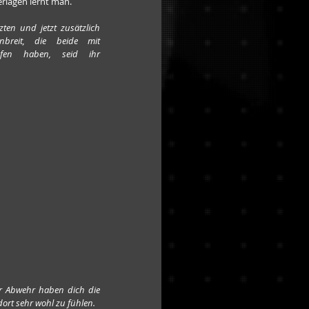
rlagen lernt man.
ten und jetzt zusätzlich 
breit, die beide mit 
pfen haben, seid ihr 
r Abwehr haben dich die 
dort sehr wohl zu fühlen.