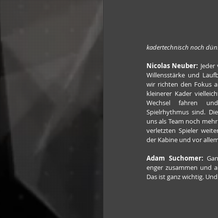
kadertechnisch noch dünne
Nicolas Neuber:
 Jeder
Willensstärke und Laufb
wir richten den Fokus a
kleinerer Kader vielleic
Wechsel fahren un
Spielrhythmus sind. Die
uns als Team noch mehr
verletzten Spieler weit
der Kabine und vor allem
Adam Suchomer:
 Gan
enger zusammen und arb
Das ist ganz wichtig. Un