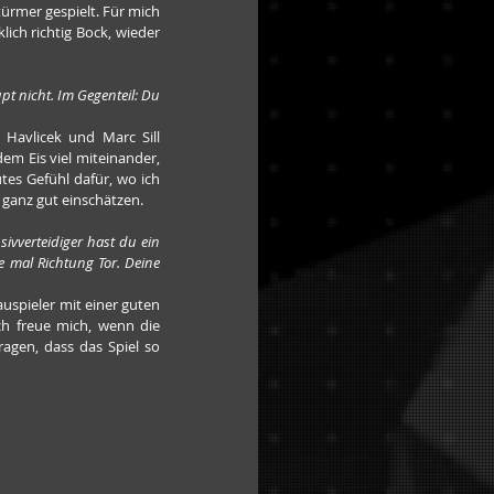
türmer gespielt. Für mich 
klich richtig Bock, wieder 
t nicht. Im Gegenteil: Du 
 Havlicek und Marc Sill 
em Eis viel miteinander, 
es Gefühl dafür, wo ich 
 ganz gut einschätzen.
sivverteidiger hast du ein 
e mal Richtung Tor. Deine 
auspieler mit einer guten 
h freue mich, wenn die 
agen, dass das Spiel so 