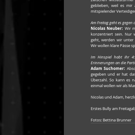
geblieben, weil es mir a
mitspielender Verteidige
Am Freitag geht es gegen
Nicolas Neuber:
 Wir 
konzentriert sein. Nur 
geht, werden wir unter
Wir wollen klare Pässe s
Im Hinspiel habt ihr 4
Erinnerungen an die Parti
Adam Suchomer: 
Abso
gegeben und er hat das 
Überzahl. So kann es na
einmal wollen wir als Ma
Nicolas und Adam, herzl
Erstes Bully am Freitaga
Fotos: Bettina Brunner