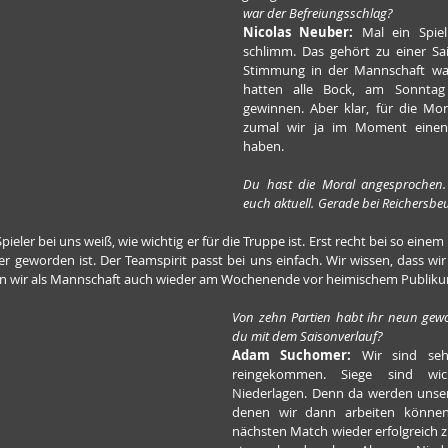
war der Befreiungsschlag?
Nicolas Neuber: 
Mal ein Spiel 
schlimm. Das gehört zu einer Sai
Stimmung in der Mannschaft wa
hatten alle Bock, am Sonntag 
gewinnen. Aber klar, für die Mor
zumal wir ja im Moment einen 
haben.
Du hast die Moral angesprochen. E
euch aktuell. Gerade bei Reichersbeu
Spieler bei uns weiß, wie wichtig er für die Truppe ist. Erst recht bei so einem
r geworden ist. Der Teamspirit passt bei uns einfach. Wir wissen, dass wir
 wir als Mannschaft auch wieder am Wochenende vor heimischem Publiku
Von zehn Partien habt ihr neun gewo
du mit dem Saisonverlauf?
Adam Suchomer:
 Wir sind sehr
reingekommen. Siege sind wic
Niederlagen. Denn da werden unsere
denen wir dann arbeiten könne
nächsten Match wieder erfolgreich zu s