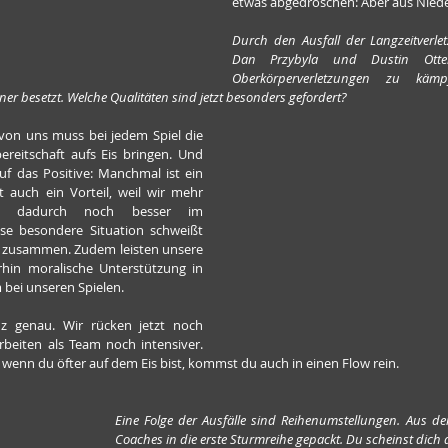
etwas abgedroschen: Aber aus Niede
Durch den Ausfall der Langzeitverletz
Dan Przybyla und Dustin Otten
Oberkörperverletzungen zu käm
r besetzt. Welche Qualitäten sind jetzt besonders gefordert?
 von uns muss bei jedem Spiel die 
ereitschaft aufs Eis bringen. Und 
uf das Positive: Manchmal ist ein 
ht auch ein Vorteil, weil wir mehr 
d dadurch noch besser im 
se besondere Situation schweißt 
 zusammen. Zudem leisten unsere 
erhin moralische Unterstützung in 
 bei unseren Spielen.
z genau. Wir rücken jetzt noch 
eiten als Team noch intensiver. 
d wenn du öfter auf dem Eis bist, kommst du auch in einen Flow rein.
Eine Folge der Ausfälle sind Reihenumstellungen. Aus de
Coaches in die erste Sturmreihe gepackt. Du scheinst dich 