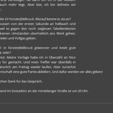
uch mehr liegt. Aber klar, ich bin definitiv ein 
r.
 den EV Fürstenfeldbruck. Worauf kommt es da an?
müssen von der ersten Sekunde an hellwach und 
weil es gegen den noch sieglosen Tabellenletzten 
 keinen Umständen überheblich ans Werk gehen. 
pielen und Vollgas geben.
:1 in Fürstenfeldbruck gewonnen und beide gute 
e, oder?
lut. Meine Vorlage habe ich in Überzahl an Nico 
Tor gemacht. Und mein Treffer war ebenfalls in 
türlich am Freitag wieder laufen. Aber zunächst 
nnschaft eine gute Partie abliefern. Und dafür werden wir alles geben!
ichen Dank für das Gespräch.
bend im Eisstadion an der Hindelanger Straße ist um 20 Uhr.