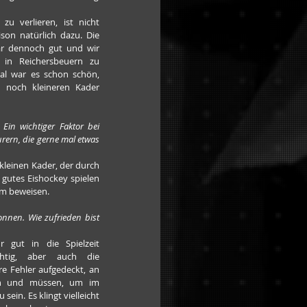
zu verlieren, ist nicht 
son natürlich dazu. Die 
r dennoch gut und wir 
in Reichersbeuern zu 
al war es schon schön, 
noch kleineren Kader 
in wichtiger Faktor bei 
rern, die gerne mal etwas 
 kleinen Kader, der durch 
 gutes Eishockey spielen 
m beweisen.
nnen. Wie zufrieden bist 
 gut in die Spielzeit 
htig, aber auch die 
 Fehler aufgedeckt, an 
n und müssen, um im 
ein. Es klingt vielleicht 