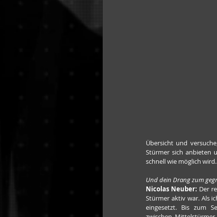
Übersicht und versuche
Stürmer sich anbieten u
schnell wie möglich wird.
Und dein Drang zum gegn
Nicolas Neuber:
 Der r
Stürmer aktiv war. Als i
eingesetzt. Bis zum S
zwischen Mittelstürmer 