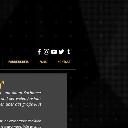
FÖRDERKREIS
FANS
KONTAKT
n"
ber und Adam Suchomer 
nd der vielen Ausfälle 
en über das große Plus 
ihr eine starke Reaktion 
rn gewonnen. Wie wichtig 