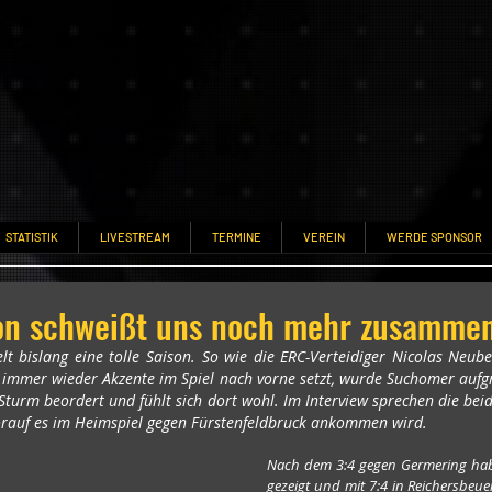
STATISTIK
LIVESTREAM
TERMINE
VEREIN
WERDE SPONSOR
ion schweißt uns noch mehr zusamme
lt bislang eine tolle Saison. So wie die ERC-Verteidiger Nicolas Neu
mmer wieder Akzente im Spiel nach vorne setzt, wurde Suchomer aufgru
turm beordert und fühlt sich dort wohl. Im Interview sprechen die beid
rauf es im Heimspiel gegen Fürstenfeldbruck ankommen wird.
Nach dem 3:4 gegen Germering habt 
gezeigt und mit 7:4 in Reichersbeue