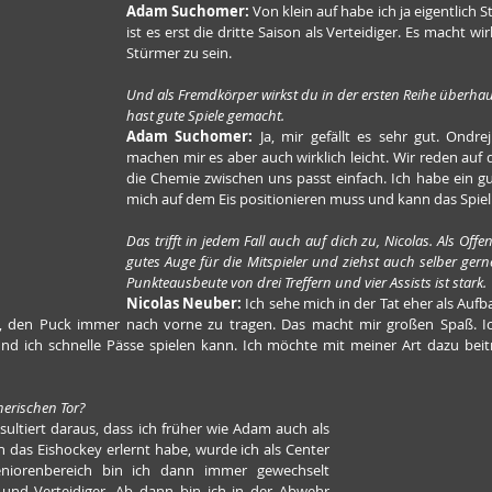
Adam Suchomer: 
Von klein auf habe ich ja eigentlich S
ist es erst die dritte Saison als Verteidiger. Es macht wir
Stürmer zu sein.
Und als Fremdkörper wirkst du in der ersten Reihe überhaup
hast gute Spiele gemacht.
Adam Suchomer:
 Ja, mir gefällt es sehr gut. Ondrej
machen mir es aber auch wirklich leicht. Wir reden auf d
die Chemie zwischen uns passt einfach. Ich habe ein gut
mich auf dem Eis positionieren muss und kann das Spiel
Das trifft in jedem Fall auch auf dich zu, Nicolas. Als Offen
gutes Auge für die Mitspieler und ziehst auch selber gern
Punkteausbeute von drei Treffern und vier Assists ist stark.
Nicolas Neuber:
 Ich sehe mich in der Tat eher als Aufb
, den Puck immer nach vorne zu tragen. Das macht mir großen Spaß. Ic
nd ich schnelle Pässe spielen kann. Ich möchte mit meiner Art dazu beitr
erischen Tor?
esultiert daraus, dass ich früher wie Adam auch als 
ch das Eishockey erlernt habe, wurde ich als Center 
eniorenbereich bin ich dann immer gewechselt 
und Verteidiger. Ab dann bin ich in der Abwehr 