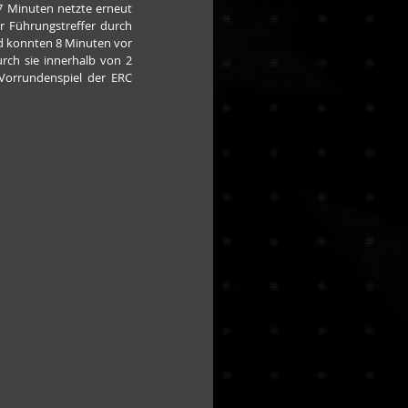
7 Minuten netzte erneut 
r Führungstreffer durch 
d konnten 8 Minuten vor 
ch sie innerhalb von 2 
orrundenspiel der ERC 