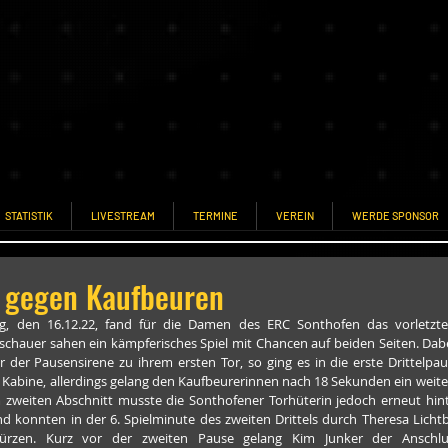
STATISTIK
LIVESTREAM
TERMINE
VEREIN
WERDE SPONSOR
 gegen Kaufbeuren
, den 16.12.22, fand für die Damen des ERC Sonthofen das vorletzte 
uschauer sahen ein kämpferisches Spiel mit Chancen auf beiden Seiten. Dab
er Pausensirene zu ihrem ersten Tor, so ging es in die erste Drittelpau
Kabine, allerdings gelang den Kaufbeurerinnen nach 18 Sekunden ein weitere
 zweiten Abschnitt musste die Sonthofener Torhüterin jedoch erneut hinte
 konnten in der 6. Spielminute des zweiten Drittels durch Theresa Lichtbla
rzen. Kurz vor der zweiten Pause gelang Kim Junker der Anschluss