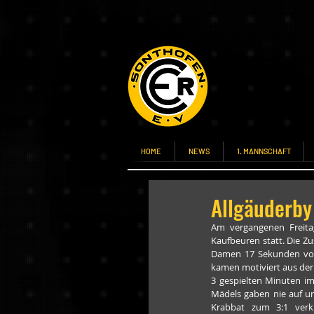
HOME
NEWS
1. MANNSCHAFT
Allgäuderby
Am vergangenen Freitag
Kaufbeuren statt. Die Z
Damen 17 Sekunden vor d
kamen motiviert aus der 
3 gespielten Minuten im
Mädels gaben nie auf und
Krabbat zum 3:1 verkü