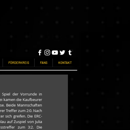
FÖRDERKREIS
FANS
KONTAKT
Spiel der Vorrunde in 
ei kamen die Kaufbeurer 
se. Beide Mannschaften 
r Treffer zum 2:0. Nach 
r sich greifen. Die ERC-
u auf Zuspiel von Julia 
treffer zum 3:2. Die 