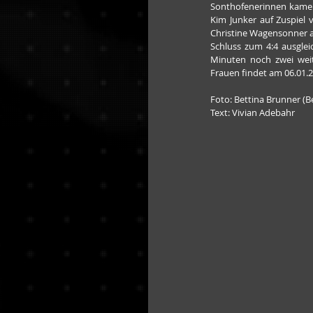
Sonthofenerinnen kamen 
Kim Junker auf Zuspiel 
Christine Wagensonner a
Schluss zum 4:4 ausgle
Minuten noch zwei wei
Frauen findet am 06.01.2
Foto: Bettina Brunner (Be
Text: Vivian Adebahr