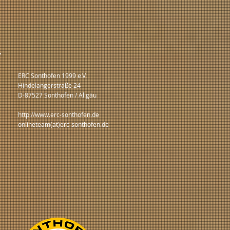
ERC Sonthofen 1999 e.V.
Hindelangerstraße 24
D-87527 Sonthofen / Allgäu
http://www.erc-sonthofen.de
onlineteam(at)erc-sonthofen.de