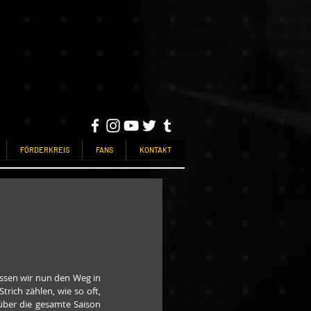
FÖRDERKREIS
FANS
KONTAKT
ssen wir nun den Weg in 
rich zählen, wie so oft, 
über die gesamte Saison 