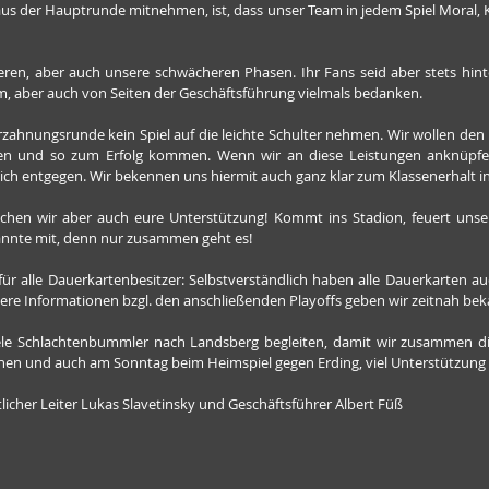
us der Hauptrunde mitnehmen, ist, dass unser Team in jedem Spiel Moral, K
eren, aber auch unsere schwächeren Phasen. Ihr Fans seid aber stets hint
m, aber auch von Seiten der Geschäftsführung vielmals bedanken.
zahnungsrunde kein Spiel auf die leichte Schulter nehmen. Wir wollen den 
lten und so zum Erfolg kommen. Wenn wir an diese Leistungen anknüpfe
lich entgegen. Wir bekennen uns hiermit auch ganz klar zum Klassenerhalt in
uchen wir aber auch eure Unterstützung! Kommt ins Stadion, feuert unser
annte mit, denn nur zusammen geht es!
für alle Dauerkartenbesitzer: Selbstverständlich haben alle Dauerkarten auch
re Informationen bzgl. den anschließenden Playoffs geben wir zeitnah bek
ele Schlachtenbummler nach Landsberg begleiten, damit wir zusammen die
n und auch am Sonntag beim Heimspiel gegen Erding, viel Unterstützung 
tlicher Leiter Lukas Slavetinsky und Geschäftsführer Albert Füß