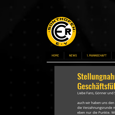
HOME
NEWS
1. MANNSCHAFT
Stellungnah
Geschäftsfü
Liebe Fans, Gönner und
auch wir haben uns den 
die Verzahnungsrunde mit
eben nur die Punkte. Wi