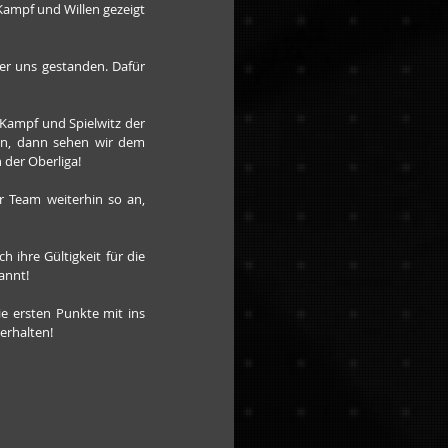
ampf und Willen gezeigt 
er uns gestanden. Dafür 
Kampf und Spielwitz der 
n, dann sehen wir dem 
 der Oberliga!
 Team weiterhin so an, 
 ihre Gültigkeit für die 
annt!
 ersten Punkte mit ins 
erhalten!