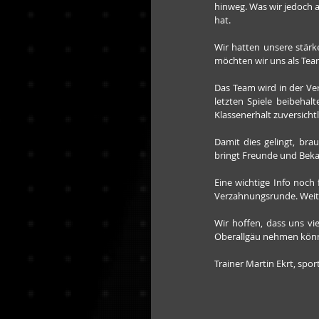
hinweg. Was wir jedoch a
hat.
Wir hatten unsere stärk
möchten wir uns als Tea
Das Team wird in der Ver
letzten Spiele beibeha
Klassenerhalt zuversicht
Damit dies gelingt, bra
bringt Freunde und Bek
Eine wichtige Info noch 
Verzahnungsrunde. Weite
Wir hoffen, dass uns vi
Oberallgäu nehmen könne
Trainer Martin Ekrt, spor