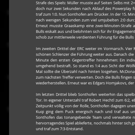
Strafe des Spiels: Müller musste auf Seiten Selbs mit 2
doch nur zwei Sekunden nach Ablauf des Powerplay fie
traf zum 1:0. Nun Sonthofen am Drücker. In der 15. Minu
nach wenigen Sekunden zum viel umjubelten 2:0 durch 
Erneut musste Graaskamp eine zwei-Minuten-Strafe abs
Bulls eiskalt aus und belohnten sich für ihr Engagement.
schob zur mittlerweile verdienten Führung für die Bulls e
Im zweiten Drittel der ERC weiter im Vormarsch. Vier
schönen Schlenzer die Führung weiter aus. Danach die 
Minute den ersten Gegentreffer hinnehmen: Ein indivi
umgehend bestraft. So stand es 1:4 aus Sicht der Wölfe.
Mal sollte die Überzahl nach hinten losgehen. McDonal
zum nächsten Treffer verwerten. Doch die Bulls fingen s
wiederherstellen. Erneut war es Edgars Homjakovs, der
Im letzten Drittel blieb Sonthofen weiterhin das spiel
Tor. In eigener Unterzahl traf Robert Hechtl zum 6:2, 
Zeitpunkt völlig von der Rolle, Sonthofen dagegen uner
Kuqi ging dem Puck energisch nach und traf aus unm
Sonthofen das tonangebende Team und verwaltete nu
hervorragendes Spiel ablieferte, nochmals hinter sich g
und traf zum 7:3-Entstand.