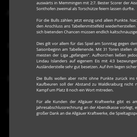
auswärts in Memmingen mit 2:7. Bester Scorer der Aischg
Sonthofen zweimal als Torschütze feiern lassen durfte. 
Für die Bulls zählen jetzt einzig und allein Punkte. 
den Anschluss ans Tabellenmittelfeld wiederherstellen z
sich bietenden Chancen müssen endlich kaltschnäuzige
Dies gilt vor allem für das Spiel am Sonntag gegen de
Saisonbeginn am Tabellenende. Mit 31 Toren stellen 
meisten der Liga „gefangen“. Aufhorchen ließen jed
Lindau Islanders auf eigenem Eis mit 4:3 bezwung
Ausländerstelle sehr gut besetzen. Auf ihm liegen siche
Die Bulls wollen aber nicht ohne Punkte zurück ins 
Kaufbeuren soll der Abstand zu Waldkraiburg nicht n
Kampf um Platz 8 noch ein Wort mitreden.
Für alle Kunden der Allgäuer Kraftwerke gibt es am
Jahresabschlussrechnung an der Abendkasse vorlegt, erh
großer Dank an die Allgäuer Kraftwerke, die Spieltagssp