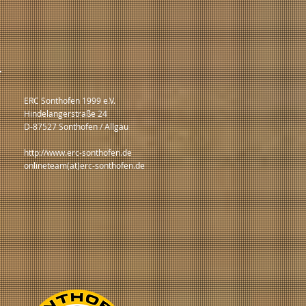
ERC Sonthofen 1999 e.V.
Hindelangerstraße 24
D-87527 Sonthofen / Allgäu
http://www.erc-sonthofen.de
onlineteam(at)erc-sonthofen.de