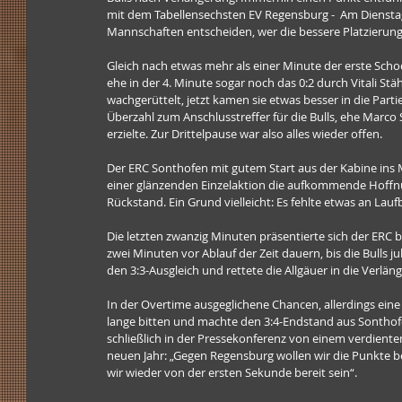
mit dem Tabellensechsten EV Regensburg -  Am Dienstag
Mannschaften entscheiden, wer die bessere Platzierung 
Gleich nach etwas mehr als einer Minute der erste Scho
ehe in der 4. Minute sogar noch das 0:2 durch Vitali Stä
wachgerüttelt, jetzt kamen sie etwas besser in die Partie
Überzahl zum Anschlusstreffer für die Bulls, ehe Marc
erzielte. Zur Drittelpause war also alles wieder offen.
Der ERC Sonthofen mit gutem Start aus der Kabine ins M
einer glänzenden Einzelaktion die aufkommende Hoffnung
Rückstand. Ein Grund vielleicht: Es fehlte etwas an Laufb
Die letzten zwanzig Minuten präsentierte sich der ERC 
zwei Minuten vor Ablauf der Zeit dauern, bis die Bull
den 3:3-Ausgleich und rettete die Allgäuer in die Verlän
In der Overtime ausgeglichene Chancen, allerdings eine St
lange bitten und machte den 3:4-Endstand aus Sonthofer
schließlich in der Pressekonferenz von einem verdienten
neuen Jahr: „Gegen Regensburg wollen wir die Punkte be
wir wieder von der ersten Sekunde bereit sein“.